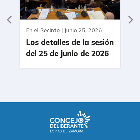
En el Recinto | Junio 25, 2026
En 
Los detalles de la sesión
Ap
del 25 de junio de 2026
20
Pa
Ad